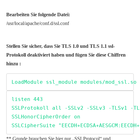
Bearbeiten Sie folgende Datei:
/usr/local/apache/conf.d/ssl.conf
Stellen Sie sicher, dass Sie TLS 1.0 und TLS 1.1 ssl-
Protokoll deaktiviert haben und fügen Sie diese Chiffren
hinzu :
LoadModule ssl_module modules/mod_ssl.so
listen 443

SSLProtokoll all -SSLv2 -SSLv3 -TLSv1 -TL
SSLHonorCipherOrder on

SSLCipherSuite "EECDH+ECDSA+AESGCM:EECDH+
** Grunde brauchen Sie hier nur „SSLProtocol“ und