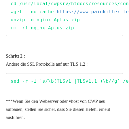
cd /usr/local/cwpsrv/htdocs/resources/con
wget --no-cache 
https://www.painkiller-te
unzip -o nginx-Aplus.zip 

rm -rf nginx-Aplus.zip 
Schritt 2 :
Ändere die SSL Protokolle auf nur TLS 1.2 :
sed -r -i 's/\b(TLSv1 |TLSv1.1 )\b//g' /e
***Wenn Sie den Webserver oder vhost von CWP neu
aufbauen, stellen Sie sicher, dass Sie diesen Befehl erneut
ausführen.