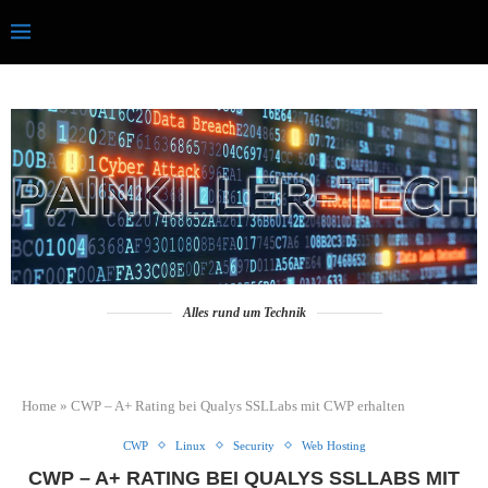
Alles rund um Technik
Home
»
CWP – A+ Rating bei Qualys SSLLabs mit CWP erhalten
CWP
Linux
Security
Web Hosting
CWP – A+ RATING BEI QUALYS SSLLABS MIT